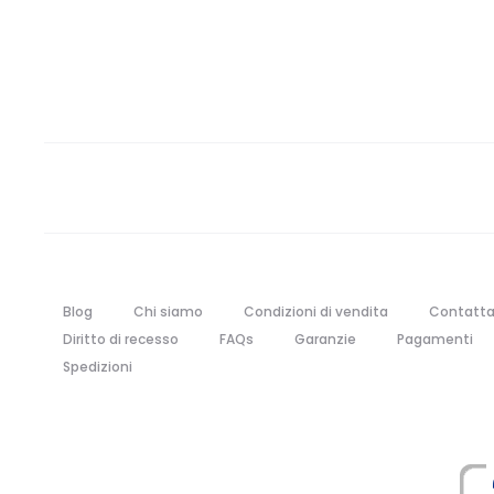
Blog
Chi siamo
Condizioni di vendita
Contatta
Diritto di recesso
FAQs
Garanzie
Pagamenti
Spedizioni