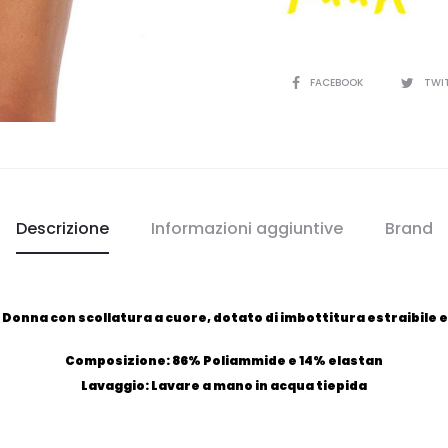
CONDIVIDI
FACEBOOK
TWI
Descrizione
Informazioni aggiuntive
Brand
onna con scollatura a cuore, dotato di imbottitura estraibile e la
Composizione: 86% Poliammide e 14% elastan
Lavaggio: Lavare a mano in acqua tiepida