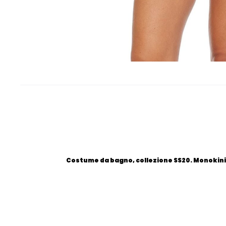
Costume da bagno, collezione SS20. Monokini D