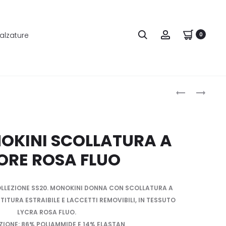
alzature
0
Produ
F**K
F**K
POCHETTE
MONOKINI
naviga
MAXI
SCOLLATUR
DONNA
A
OKINI SCOLLATURA A
ATMOSPHER
CUORE
ORE ROSA FLUO
ANIMALIER
CAMOUFLAG
LLEZIONE SS20. MONOKINI DONNA CON SCOLLATURA A
ITURA ESTRAIBILE E LACCETTI REMOVIBILI, IN TESSUTO
LYCRA ROSA FLUO.
IONE: 86% POLIAMMIDE E 14% ELASTAN