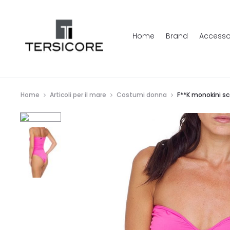
Home
Brand
Accesso
Home
Articoli per il mare
Costumi donna
F**K monokini sc