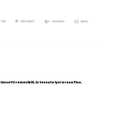
TTER
PINTEREST
GOOGLE+
EMAIL
ccetti removibili, in tessuto lycra rosa fluo.