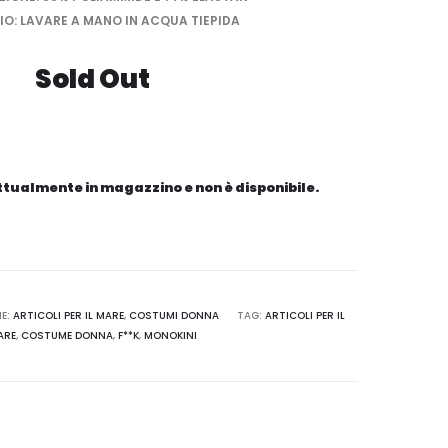
O: LAVARE A MANO IN ACQUA TIEPIDA
Sold Out
attualmente in magazzino e non è disponibile.
E:
ARTICOLI PER IL MARE
,
COSTUMI DONNA
TAG:
ARTICOLI PER IL
ARE
,
COSTUME DONNA
,
F**K
,
MONOKINI