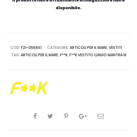
Il prodotto non è attualmente in magazzino e non è
disponibile.
COD:
F21-0558X1
CATEGORIE:
ARTICOLI PER IL MARE
,
VESTITI
TAG:
ARTICOLI PER IL MARE
,
F**K
,
F**K VESTITO LUNGO MANTRA III
CONDIVIDI