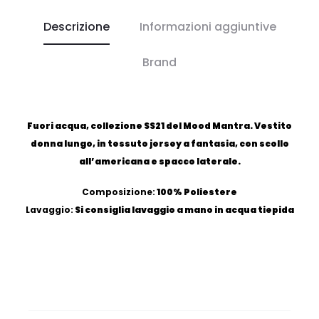
Descrizione
Informazioni aggiuntive
Brand
Fuori acqua, collezione SS21 del Mood Mantra. Vestito
donna lungo, in tessuto jersey a fantasia, con scollo
all’americana e spacco laterale.
Composizione:
100% Poliestere
Lavaggio:
Si consiglia lavaggio a mano in acqua tiepida