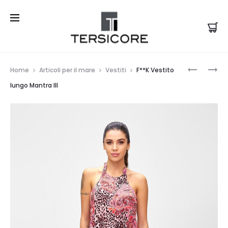
Prod
F**K
PIQUADR
Home
Articoli per il mare
Vestiti
F**K Vestito
VESTITO
FERMASO
navi
lungo Mantra III
LUNGO
BLUE
MANTRA
SQUARE
II
BLU
NOTTE