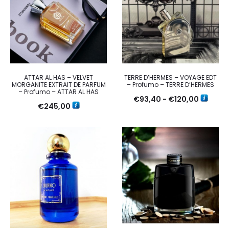
ATTAR AL HAS – VELVET
TERRE D’HERMES – VOYAGE EDT
MORGANITE EXTRAIT DE PARFUM
– Profumo – TERRE D’HERMES
– Profumo – ATTAR AL HAS
Fascia
€
93,40
-
€
120,00
€
245,00
di
prezzo:
da
€93,40
a
€120,00