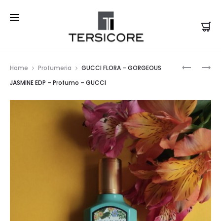
Prod
GUCCI
ACQUA
Home
Profumeria
GUCCI FLORA – GORGEOUS
FLORA
DI
navi
JASMINE EDP – Profumo – GUCCI
–
TAORMIN
GORGEO
–
GARDENI
ZAHR
EDP
EDT
–
–
PROFUM
PROFUM
–
–
GUCCI
ACQUA
DI
TAORMIN