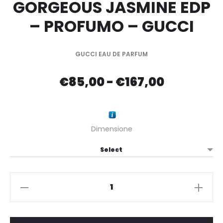
GORGEOUS JASMINE EDP
– PROFUMO – GUCCI
GUCCI EAU DE PARFUM
Fascia
€
85,00
-
€
167,00
di
prezzo:
Dimensione
da
€85,00
GUCCI
FLORA
a
-