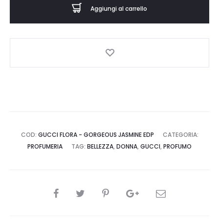
€167,00
GORGEOUS
Aggiungi al carrello
JASMINE
EDP
-
Profumo
-
GUCCI
quantità
COD:
GUCCI FLORA - GORGEOUS JASMINE EDP
CATEGORIA:
PROFUMERIA
TAG:
BELLEZZA
,
DONNA
,
GUCCI
,
PROFUMO
CONDIVIDI