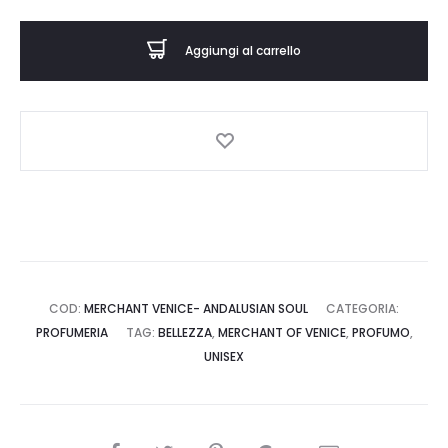
ANDALUSIAN
SOUL
Aggiungi al carrello
-
Profumo
-
MERCHANT
OF
VENICE
quantità
COD:
MERCHANT VENICE- ANDALUSIAN SOUL
CATEGORIA:
PROFUMERIA
TAG:
BELLEZZA
,
MERCHANT OF VENICE
,
PROFUMO
,
UNISEX