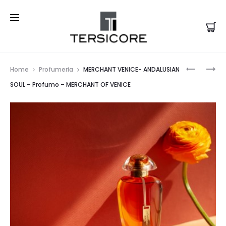
Prod
MERCHA
MERCHA
Home
Profumeria
MERCHANT VENICE- ANDALUSIAN
VENICE-
VENICE-
navi
SOUL – Profumo – MERCHANT OF VENICE
MANDARI
GYOKUR
CARNIVA
–
–
PROFUM
PROFUM
–
–
MERCHA
MERCHA
OF
OF
VENICE
VENICE