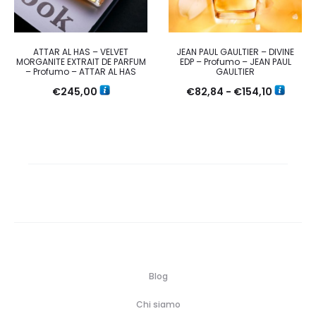
ATTAR AL HAS – VELVET
JEAN PAUL GAULTIER – DIVINE
MORGANITE EXTRAIT DE PARFUM
EDP – Profumo – JEAN PAUL
– Profumo – ATTAR AL HAS
GAULTIER
Fascia
€
245,00
€
82,84
-
€
154,10
di
prezzo:
da
€82,84
a
€154,10
Blog
Chi siamo