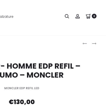
alzature
0
Produ
MONCLER-
MONCLER
HOMME
–
naviga
EDP
POUR
REFIL
FEMME
 HOMME EDP REFIL –
LED
EDP
UMO – MONCLER
–
–
PROFUMO
PROFUMO
–
–
MONCLER EDP REFIL LED
MONCLER
MONCLER
€
130,00