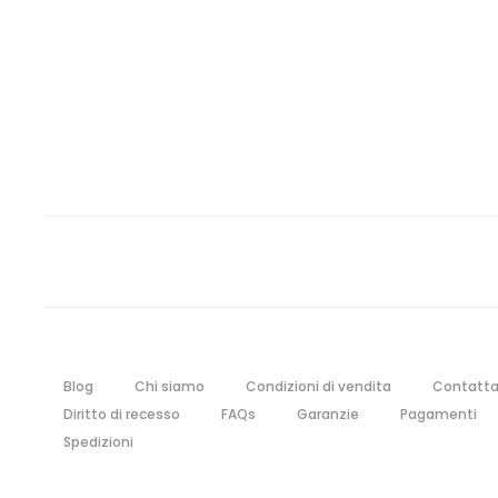
Blog
Chi siamo
Condizioni di vendita
Contatta
Diritto di recesso
FAQs
Garanzie
Pagamenti
Spedizioni