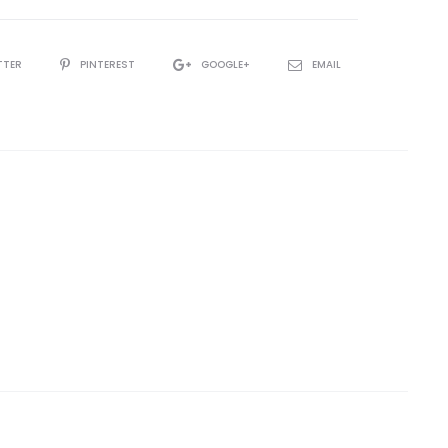
TTER
PINTEREST
GOOGLE+
EMAIL