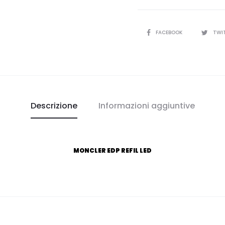
MONCLER
quantità
CONDIVIDI
FACEBOOK
TWI
Descrizione
Informazioni aggiuntive
MONCLER EDP REFIL LED