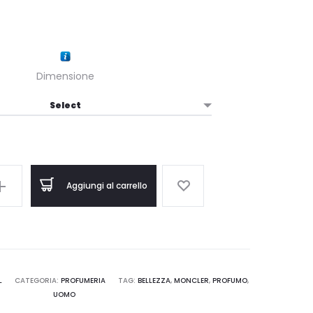
Dimensione
Aggiungi al carrello
L
CATEGORIA:
PROFUMERIA
TAG:
BELLEZZA
,
MONCLER
,
PROFUMO
,
UOMO