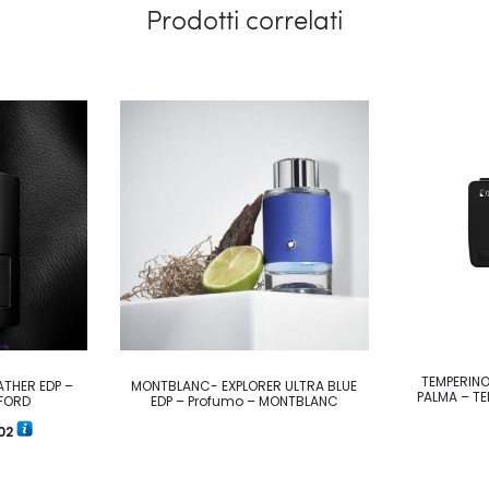
Prodotti correlati
TEMPERINO
ATHER EDP –
MONTBLANC- EXPLORER ULTRA BLUE
PALMA – TE
FORD
EDP – Profumo – MONTBLANC
Fascia
02
di