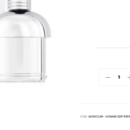
MONCLER-
HOMME
EDP
REFIL
-
Profumo
COD:
MONCLER- HOMME EDP REFI
-