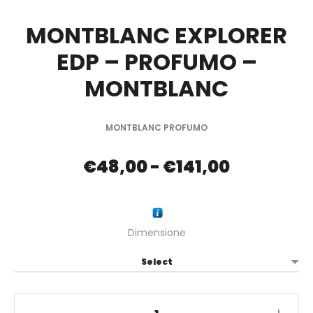
MONTBLANC EXPLORER
EDP – PROFUMO –
MONTBLANC
MONTBLANC PROFUMO
Fascia
€
48,00
-
€
141,00
di
prezzo:
Dimensione
da
€48,00
MONTBLANC