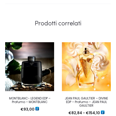
Prodotti correlati
MONTBLANC- LEGEND EDP –
JEAN PAUL GAULTIER – DIVINE
Profumo – MONTBLANC
EDP – Profumo – JEAN PAUL
GAULTIER
€
93,00
Fascia
€
82,84
-
€
154,10