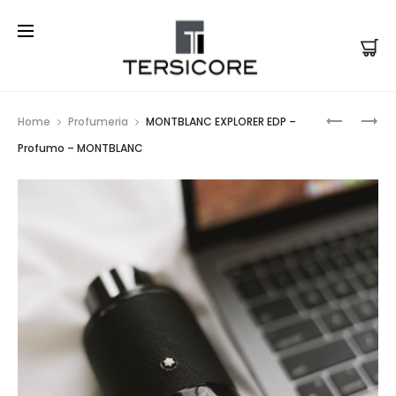
Prod
COFANET
MONTBL
Home
Profumeria
MONTBLANC EXPLORER EDP –
–
–
navi
Profumo – MONTBLANC
MONTBL
EMBLEM
PLATINU
INTENSE
–
EDT
COFANET
–
–
PROFUM
MONTBL
–
MONTBL