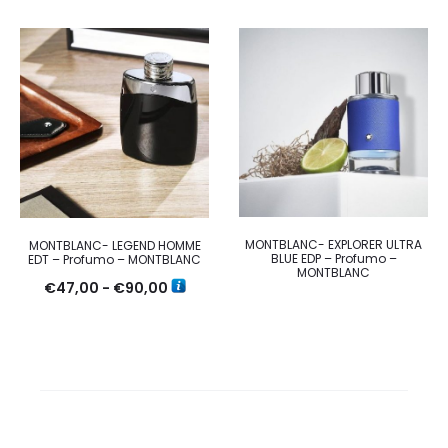
di
prezzo:
da
€82,84
a
€154,10
MONTBLANC- EXPLORER ULTRA
MONTBLANC- LEGEND HOMME
BLUE EDP – Profumo –
EDT – Profumo – MONTBLANC
MONTBLANC
Fascia
€
47,00
-
€
90,00
di
prezzo:
da
€47,00
a