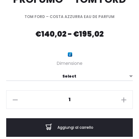
TOM FORD – COSTA AZZURRA EAU DE PARFUM
Fascia
€
140,02
-
€
195,02
di
prezzo:
Dimensione
da
€140,02
TOM
FORD
a
-
€195,02
COSTA
Aggiungi al carrello
AZZURRA