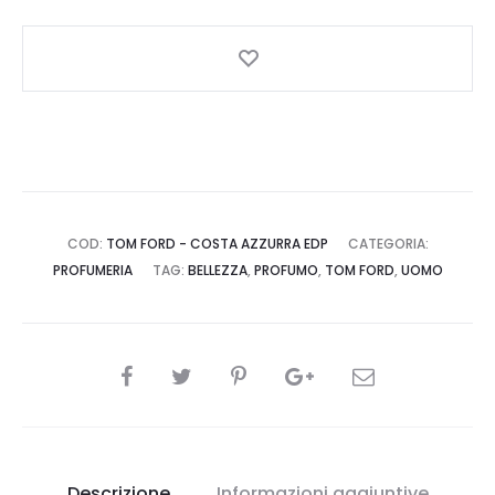
EDP
-
Profumo
-
TOM
FORD
quantità
COD:
TOM FORD - COSTA AZZURRA EDP
CATEGORIA:
PROFUMERIA
TAG:
BELLEZZA
,
PROFUMO
,
TOM FORD
,
UOMO
CONDIVIDI
Descrizione
Informazioni aggiuntive