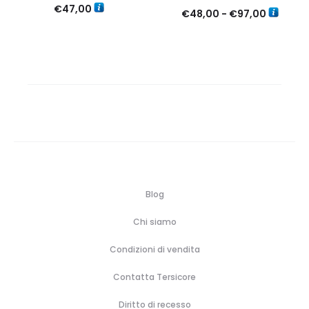
€
47,00
Fascia
€
48,00
-
€
97,00
di
prezzo:
da
€48,00
a
€97,00
Blog
Chi siamo
Condizioni di vendita
Contatta Tersicore
Diritto di recesso