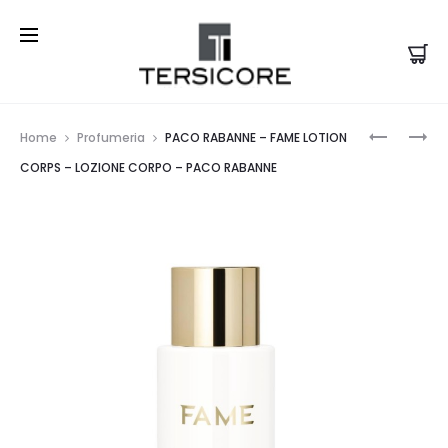
Prod
SWBB946
PACO
Home
Profumeria
PACO RABANNE – FAME LOTION
–
RABANNE
navi
CORPS – LOZIONE CORPO – PACO RABANNE
PORTAFO
–
–
FAME
GUESS
DEODORA
–
DEODORA
–
PACO
RABANNE