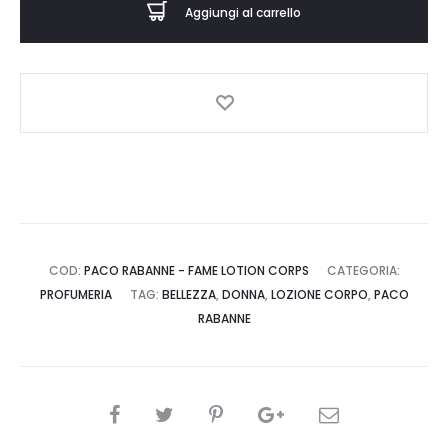
Aggiungi al carrello
LOTION
CORPS
-
LOZIONE
CORPO
-
PACO
RABANNE
quantità
COD:
PACO RABANNE - FAME LOTION CORPS
CATEGORIA:
PROFUMERIA
TAG:
BELLEZZA
,
DONNA
,
LOZIONE CORPO
,
PACO
RABANNE
CONDIVIDI