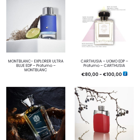
MONTBLANC- EXPLORER ULTRA
CARTHUSIA – UOMO EDP –
BLUE EDP – Profumo –
Profumo – CARTHUSIA
MONTBLANC
Fascia
€
80,00
-
€
100,00
di
prezzo:
da
€80,00
a
€100,0