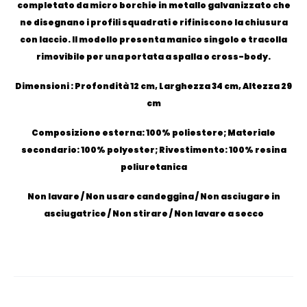
completato da micro borchie in metallo galvanizzato che
ne disegnano i profili squadrati e rifiniscono la chiusura
con laccio. Il modello presenta manico singolo e tracolla
rimovibile per una portata a spalla o cross-body.
Dimensioni : Profondità 12 cm, Larghezza 34 cm, Altezza 29
cm
Composizione esterna: 100% poliestere; Materiale
secondario: 100% polyester; Rivestimento: 100% resina
poliuretanica
Non lavare / Non usare candeggina / Non asciugare in
asciugatrice / Non stirare / Non lavare a secco