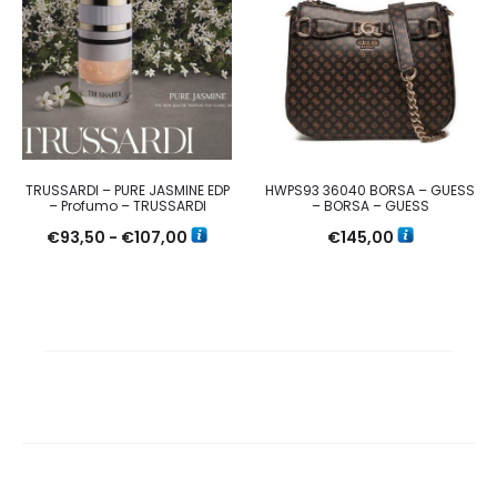
TRUSSARDI – PURE JASMINE EDP
HWPS93 36040 BORSA – GUESS
– Profumo – TRUSSARDI
– BORSA – GUESS
Fascia
€
93,50
-
€
107,00
€
145,00
di
prezzo:
da
€93,50
a
€107,00