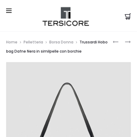
Prod
TRUSSAR
TRUSSAR
Home
Pelletteria
Borsa Donna
Trussardi Hobo
ZAINO
HOBO
navi
bag Dafne Nera in similpelle con borchie
DAFNE
BAG
MEDIUM
DAFNE
NERO
TAN
CON
IN
BORCHIE
SIMILPELL
CON
BORCHIE