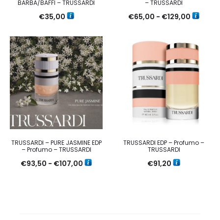
BARBA/BAFFI – TRUSSARDI
– TRUSSARDI
Fascia
€
35,00
€
65,00
-
€
129,00
di
prezzo:
da
€65,00
a
€129,00
TRUSSARDI – PURE JASMINE EDP
TRUSSARDI EDP – Profumo –
– Profumo – TRUSSARDI
TRUSSARDI
Fascia
€
93,50
-
€
107,00
€
91,20
di
prezzo:
da