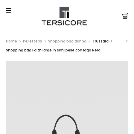
Prod
TRUSSAR
SHOPPIN
Home
Pelletteria
Shopping bag donna
Trussardi
ZAINO
BAG
navi
Shopping bag Faith large in similpelle con logo Nera
FAITH
FAITH
IN
LARGE
SIMILPELL
IN
CON
SIMILPELL
LOGO
CON
BIANCO
LOGO
BIANCA