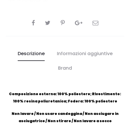
CONDIVIDI
Descrizione
Informazioni aggiuntive
Brand
Composizione esterna: 100% poliestere; Rivestimento:
100% resina poliuretanica; Fodera: 100% poliestere
Non lavare / Non usare candeggina / Non asciugare in
asciugatrice / Non stirare / Non lavare a secco