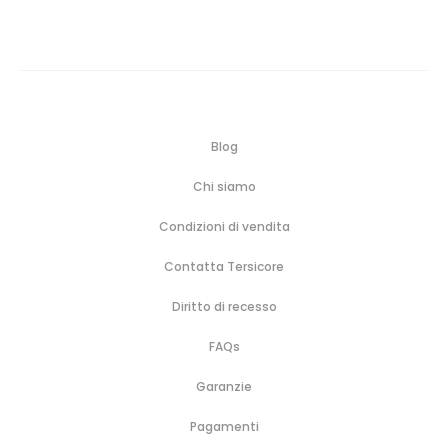
€93,50
a
€107,00
Blog
Chi siamo
Condizioni di vendita
Contatta Tersicore
Diritto di recesso
FAQs
Garanzie
Pagamenti