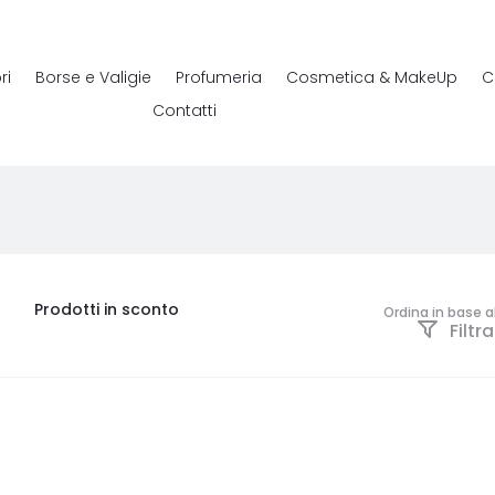
ri
Borse e Valigie
Profumeria
Cosmetica & MakeUp
C
Contatti
Prodotti in sconto
Ordina in base a
Filtra