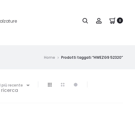
alzature
0
Home
Prodotti taggati “HWEZG9 52320”
l più recente
 ricerca