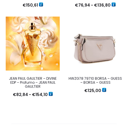
Fascia
€
150,61
€
76,94
-
€
136,80
di
prezzo:
da
€76,94
a
€136,80
JEAN PAUL GAULTIER – DIVINE
HWZG78 79710 BORSA – GUESS
EDP – Profumo – JEAN PAUL
– BORSA – GUESS
GAULTIER
€
125,00
Fascia
€
82,84
-
€
154,10
di
prezzo:
da