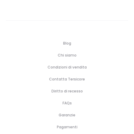
€82,84
a
€154,10
Blog
Chi siamo
Condizioni di vendita
Contatta Tersicore
Diritto di recesso
FAQs
Garanzie
Pagamenti