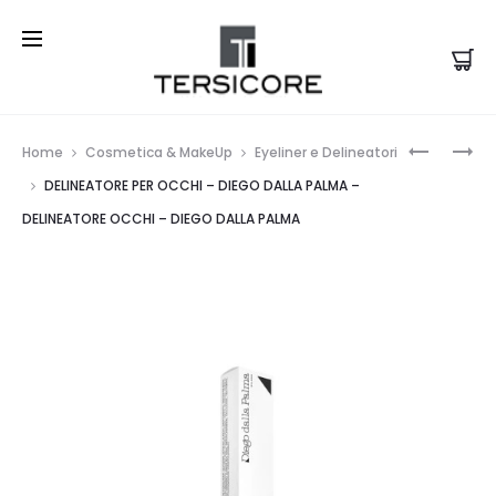
Prod
MAKE
THE
Home
Cosmetica & MakeUp
Eyeliner e Delineatori
UP
BROW
navi
DELINEATORE PER OCCHI – DIEGO DALLA PALMA –
STUDIO
STUDIO
DELINEATORE OCCHI – DIEGO DALLA PALMA
EYELINER
DELINEA
RESISTEN
PER
ALL’ACQ
SOPRACC
–
IN
DIEGO
CREMA
DALLA
–
PALMA
DIEGO
–
DALLA
EYELINER
PALMA
–
–