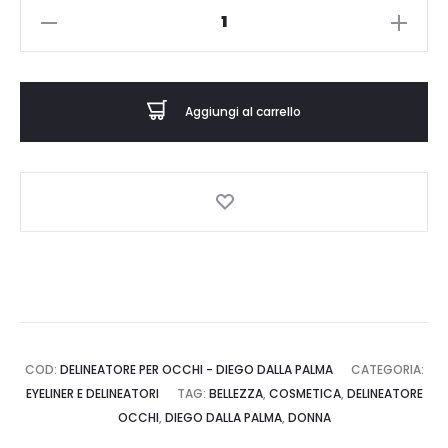
DELINEATORE
PER
OCCHI
-
Aggiungi al carrello
DIEGO
DALLA
PALMA
-
DELINEATORE
OCCHI
-
DIEGO
DALLA
COD:
DELINEATORE PER OCCHI - DIEGO DALLA PALMA
CATEGORIA:
PALMA
EYELINER E DELINEATORI
TAG:
BELLEZZA
,
COSMETICA
,
DELINEATORE
quantità
OCCHI
,
DIEGO DALLA PALMA
,
DONNA