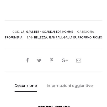
-
JEAN
PAUL
GAULTIER
quantità
COD:
J.P. GAULTIER - SCANDAL EDT HOMME
CATEGORIA:
PROFUMERIA
TAG:
BELLEZZA
,
JEAN PAUL GAULTIER
,
PROFUMO
,
UOMO
CONDIVIDI
Descrizione
Informazioni aggiuntive
JEAN PAUL GAULTIER